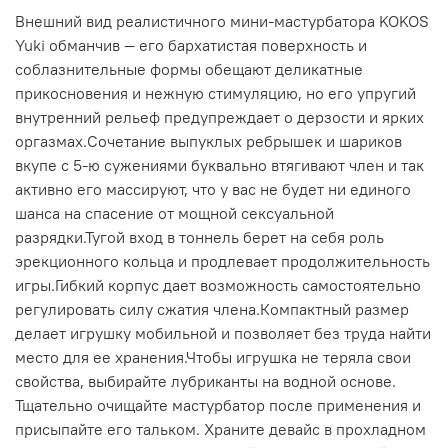
Внешний вид реалистичного мини-мастурбатора KOKOS
Yuki обманчив — его бархатистая поверхность и
соблазнительные формы обещают деликатные
прикосновения и нежную стимуляцию, но его упругий
внутренний рельеф предупреждает о дерзости и ярких
оргазмах.Сочетание выпуклых ребрышек и шариков
вкупе с 5-ю сужениями буквально втягивают член и так
активно его массируют, что у вас не будет ни единого
шанса на спасение от мощной сексуальной
разрядки.Тугой вход в тоннель берет на себя роль
эрекционного кольца и продлевает продолжительность
игры.Гибкий корпус дает возможность самостоятельно
регулировать силу сжатия члена.Компактный размер
делает игрушку мобильной и позволяет без труда найти
место для ее хранения.Чтобы игрушка не теряла свои
свойства, выбирайте лубриканты на водной основе.
Тщательно очищайте мастурбатор после применения и
присыпайте его тальком. Храните девайс в прохладном